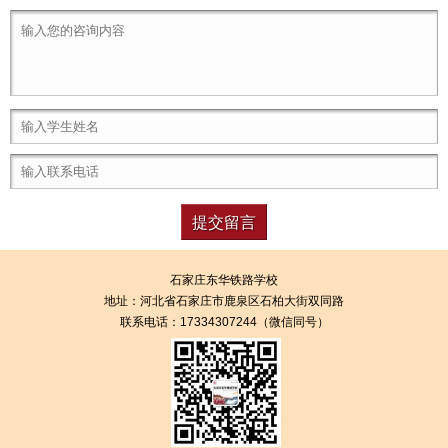
石家庄东华铁路学校
地址：
河北省石家庄市鹿泉区石柏大街双同路
联系电话：17334307244（微信同号）