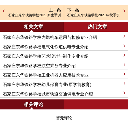
上一条
下一条
石家庄东华铁路学校2021新生军训
石家庄东华铁路学校2021年秋季班
之女团风采
报名截止时间
相关文章
热门文章
石家庄东华铁路学校内燃机车运用与检修专业介绍
石家庄东华铁路学校电气化铁道供电专业介绍
石家庄东华铁路学校艺术设计与制作专业介绍
石家庄东华铁路学校航空乘务专业介绍
石家庄东华铁路学校工业机器人应用技术专业
石家庄东华铁路学校幼儿保育专业(原学前教育)
石家庄东华铁路学校城市轨道交通供电专业介绍
相关评论
暂无评论