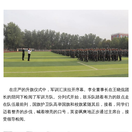
在庄严的升旗仪式中，军训汇演拉开序幕。李全董事长在王晓侃团
长的陪同下检阅了军训方队。分列式开始，鼓乐队踏着有力的鼓点走
在队伍最前列，国旗护卫队高举国旗和校旗紧随其后，接着，同学们
迈着整齐的步伐，喊着嘹亮的口号，英姿飒爽地正步通过主席台，接
受领导检阅。