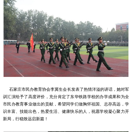
石家庄市民办教育协会李冀生会长发表了热情洋溢的讲话，她对军
训汇演给予了高度评价，充分肯定了东华铁路学校的办学成果和为全
市民办教育事业做出的贡献，希望同学们做胸怀祖国、志存高远，学
识丰富、技能出色，热爱生活、健康快乐的人，祝愿学校凝心聚力开
新局，行稳致远启新篇！