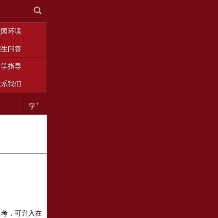
校园环境
招生问答
升学指导
联系我们
+
字
。
高考，可升入在