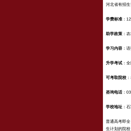
河北省有招生
学费标准
：12
助学政策
：农
学习内容
：语
升学考试
：全
可考取院校
：
咨询电话
：03
学校地址
：石
普通高考即全
生计划的院校