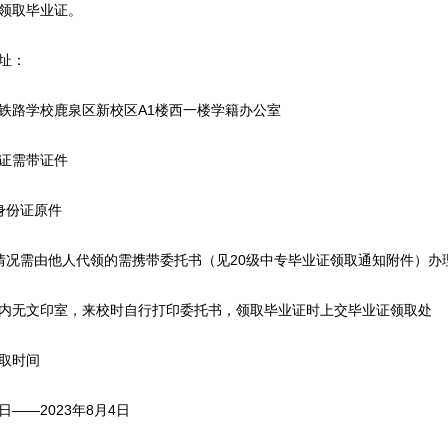
领取毕业证。
址：
铁路学校鹿泉区新校区A1楼西一楼学籍办公室
证需带证件
身份证原件
情况需由他人代领的需携带委托书（见20级中专毕业证领取通知附件）办
内无文印室，来校时自行打印委托书，领取毕业证时上交毕业证领取处
取时间
4日——2023年8月4日