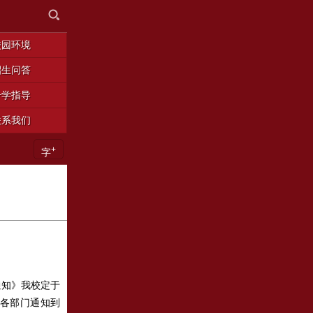
校园环境
招生问答
升学指导
联系我们
+
字
通知》我校定于
望各部门通知到