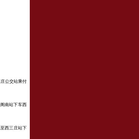
三庄公交站乘付
同阁南站下车西
线至西三庄站下