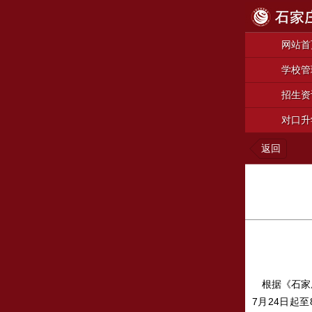
网站首
学校管
招生资
对口升
返回
根据《石家庄
7月24日起