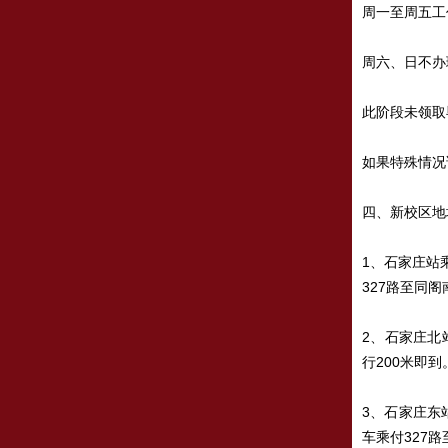
周一至周五工作日上
周六、日不办
此阶段未领取
如果特殊情况
四、新校区地
1、石家庄站
327路至同阁
2、石家庄北
行200米即到
3、石家庄东
车乘付327