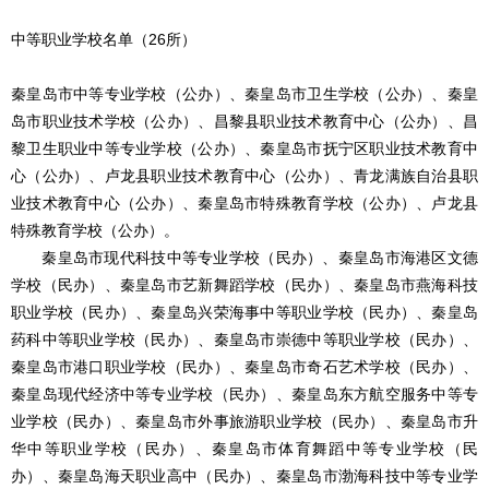
中等职业学校名单（26所）
秦皇岛市中等专业学校（公办）、秦皇岛市卫生学校（公办）、秦皇
岛市职业技术学校（公办）、昌黎县职业技术教育中心（公办）、昌
黎卫生职业中等专业学校（公办）、秦皇岛市抚宁区职业技术教育中
心（公办）、卢龙县职业技术教育中心（公办）、青龙满族自治县职
业技术教育中心（公办）、秦皇岛市特殊教育学校（公办）、卢龙县
特殊教育学校（公办）。
秦皇岛市现代科技中等专业学校（民办）、秦皇岛市海港区文德
学校（民办）、秦皇岛市艺新舞蹈学校（民办）、秦皇岛市燕海科技
职业学校（民办）、秦皇岛兴荣海事中等职业学校（民办）、秦皇岛
药科中等职业学校（民办）、秦皇岛市崇德中等职业学校（民办）、
秦皇岛市港口职业学校（民办）、秦皇岛市奇石艺术学校（民办）、
秦皇岛现代经济中等专业学校（民办）、秦皇岛东方航空服务中等专
业学校（民办）、秦皇岛市外事旅游职业学校（民办）、秦皇岛市升
华中等职业学校（民办）、秦皇岛市体育舞蹈中等专业学校（民
办）、秦皇岛海天职业高中（民办）、秦皇岛市渤海科技中等专业学