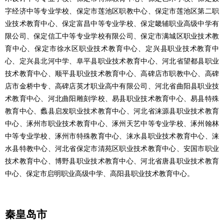
字经济中等专业学校、保定市莲池区职教中心、保定市莲池区第二职
业技术教育中心、保定富昌中等专业学校、保定畿辅职业高级中学有
限公司、保定信工中等专业学校有限公司、保定市满城区职业技术教
育中心、保定市徐水区职业技术教育中心、定兴县职业技术教育中
心、定兴县北河中学、阜平县职业技术教育中心、河北省望都县职业
技术教育中心、顺平县职业技术教育中心、高碑店市职教中心、高碑
店市金桥中专、高碑店英才职业高中有限公司、河北省曲阳县职业技
术教育中心、河北曲阳雕刻学校、易县职业技术教育中心、易县特殊
教育中心、蠡县启发职业技术教育中心、河北省涞源县职业技术教育
中心、涿州市职业技术教育中心、涿州天艺中等专业学校、涿州翰林
中等专业学校、涿州市特殊教育中心、涞水县职业技术教育中心、涞
水县特教中心、河北省保定市清苑区职业技术教育中心、安国市职业
技术教育中心、博野县职业技术教育中心、河北省唐县职业技术教育
中心、保定市启明职业高级中学、高阳县职业技术教育中心。
秦皇岛市