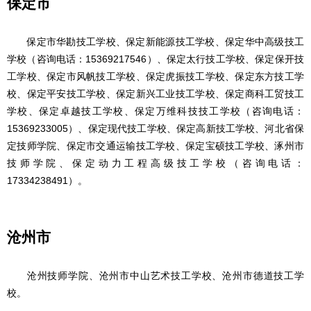
保定市
保定市华勘技工学校、保定新能源技工学校、保定华中高级技工
学校（咨询电话：15369217546）、保定太行技工学校、保定保开技
工学校、保定市风帆技工学校、保定虎振技工学校、保定东方技工学
校、保定平安技工学校、保定新兴工业技工学校、保定商科工贸技工
学校、保定卓越技工学校、保定万维科技技工学校（咨询电话：
15369233005）、保定现代技工学校、保定高新技工学校、河北省保
定技师学院、保定市交通运输技工学校、保定宝硕技工学校、涿州市
技师学院、保定动力工程高级技工学校（咨询电话：
17334238491）。
沧州市
沧州技师学院、沧州市中山艺术技工学校、沧州市德道技工学
校。