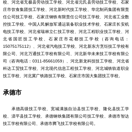
校、河北省无极县劳动技工学校、河北省元氏县劳动技工学校、石家
庄市饮食集团技工学校、河北新时代技工学校、华北制药集团有限责
任公司技工学校、石家庄钢铁有限责任公司技工学校、河北省工业数
控技工学校、中国人民解放军通运装备职业技术学校、石家庄长安机
电技工学校、河北省瑞林立仁技工学校、河北工程职业技工学校、河
北省国匠技工学校、石家庄市花都技工学校（咨询电话：
15075175112）、河北省汽电技工学校、河北新东方烹饪技工学校有
限公司、河北万通技工学校有限公司、河北新华未来技工学校有限公
司（咨询电话：0311-85661059）、河北新龙科技技工学校、河北省
科达工贸技工学校、河北现代信息工程技工学校、河北城铁轨道职业
技工学校、河北冀广铁路技工学校、石家庄市国大集团技工学校。
承德市
承德高级技工学校、宽城满族自治县技工学校、隆化县技工学
校、滦平县技工学校、承德钢铁集团有限公司技工学校、承德市智达
技工学校有限公司、承德市腾飞技工学校有限公司。