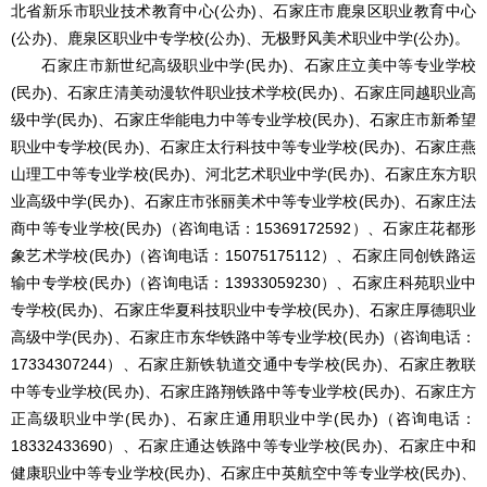
北省新乐市职业技术教育中心(公办)、石家庄市鹿泉区职业教育中心
(公办)、鹿泉区职业中专学校(公办)、无极野风美术职业中学(公办)。
石家庄市新世纪高级职业中学(民办)、石家庄立美中等专业学校
(民办)、石家庄清美动漫软件职业技术学校(民办)、石家庄同越职业高
级中学(民办)、石家庄华能电力中等专业学校(民办)、石家庄市新希望
职业中专学校(民办)、石家庄太行科技中等专业学校(民办)、石家庄燕
山理工中等专业学校(民办)、河北艺术职业中学(民办)、石家庄东方职
业高级中学(民办)、石家庄市张丽美术中等专业学校(民办)、石家庄法
商中等专业学校(民办)（咨询电话：15369172592）、石家庄花都形
象艺术学校(民办)（咨询电话：15075175112）、石家庄同创铁路运
输中专学校(民办)（咨询电话：13933059230）、石家庄科苑职业中
专学校(民办)、石家庄华夏科技职业中专学校(民办)、石家庄厚德职业
高级中学(民办)、石家庄市东华铁路中等专业学校(民办)（咨询电话：
17334307244）、石家庄新铁轨道交通中专学校(民办)、石家庄教联
中等专业学校(民办)、石家庄路翔铁路中等专业学校(民办)、石家庄方
正高级职业中学(民办)、石家庄通用职业中学(民办)（咨询电话：
18332433690）、石家庄通达铁路中等专业学校(民办)、石家庄中和
健康职业中等专业学校(民办)、石家庄中英航空中等专业学校(民办)、