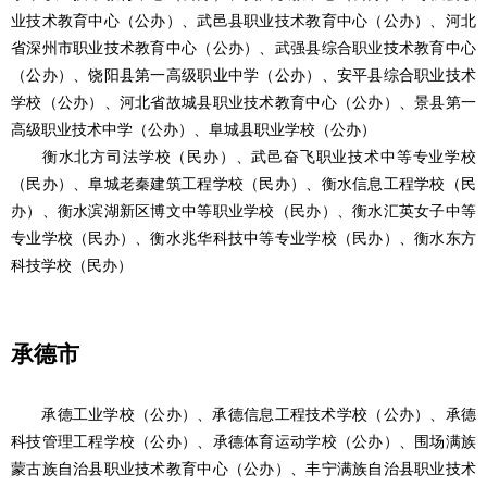
业技术教育中心（公办）、武邑县职业技术教育中心（公办）、河北
省深州市职业技术教育中心（公办）、武强县综合职业技术教育中心
（公办）、饶阳县第一高级职业中学（公办）、安平县综合职业技术
学校（公办）、河北省故城县职业技术教育中心（公办）、景县第一
高级职业技术中学（公办）、阜城县职业学校（公办）
衡水北方司法学校（民办）、武邑奋飞职业技术中等专业学校
（民办）、阜城老秦建筑工程学校（民办）、衡水信息工程学校（民
办）、衡水滨湖新区博文中等职业学校（民办）、衡水汇英女子中等
专业学校（民办）、衡水兆华科技中等专业学校（民办）、衡水东方
科技学校（民办）
承德市
承德工业学校（公办）、承德信息工程技术学校（公办）、承德
科技管理工程学校（公办）、承德体育运动学校（公办）、围场满族
蒙古族自治县职业技术教育中心（公办）、丰宁满族自治县职业技术