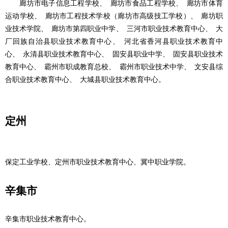
廊坊市电子信息工程学校、 廊坊市食品工程学校、 廊坊市体育
运动学校、 廊坊市工程技术学校（廊坊市高级技工学校）、 廊坊职
业技术学院、 廊坊市第四职业中学、 三河市职业技术教育中心、 大
厂回族自治县职业技术教育中心、 河北省香河县职业技术教育中
心、 永清县职业技术教育中心、 固安县职业中学、 固安县职业技术
教育中心、 霸州市职成教育总校、 霸州市职业技术中学、 文安县综
合职业技术教育中心、 大城县职业技术教育中心。
定州
保定工业学校、定州市职业技术教育中心、冀中职业学院。
辛集市
辛集市职业技术教育中心。