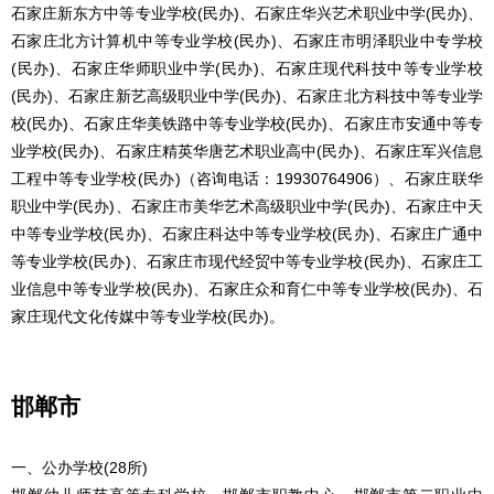
石家庄新东方中等专业学校(民办)、石家庄华兴艺术职业中学(民办)、
石家庄北方计算机中等专业学校(民办)、石家庄市明泽职业中专学校
(民办)、石家庄华师职业中学(民办)、石家庄现代科技中等专业学校
(民办)、石家庄新艺高级职业中学(民办)、石家庄北方科技中等专业学
校(民办)、石家庄华美铁路中等专业学校(民办)、石家庄市安通中等专
业学校(民办)、石家庄精英华唐艺术职业高中(民办)、石家庄军兴信息
工程中等专业学校(民办)（咨询电话：19930764906）、石家庄联华
职业中学(民办)、石家庄市美华艺术高级职业中学(民办)、石家庄中天
中等专业学校(民办)、石家庄科达中等专业学校(民办)、石家庄广通中
等专业学校(民办)、石家庄市现代经贸中等专业学校(民办)、石家庄工
业信息中等专业学校(民办)、石家庄众和育仁中等专业学校(民办)、石
家庄现代文化传媒中等专业学校(民办)。
邯郸市
一、公办学校(28所)