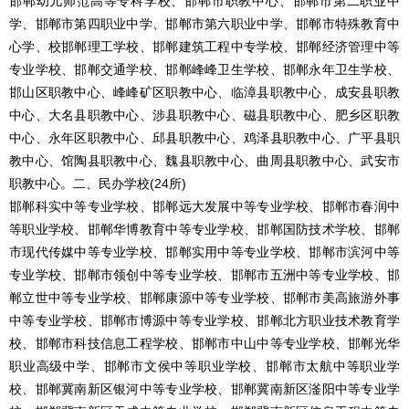
邯郸幼儿师范高等专科学校、邯郸市职教中心、邯郸市第二职业中
学、邯郸市第四职业中学、邯郸市第六职业中学、邯郸市特殊教育中
心学、校邯郸理工学校、邯郸建筑工程中专学校、邯郸经济管理中等
专业学校、邯郸交通学校、邯郸峰峰卫生学校、邯郸永年卫生学校、
邯山区职教中心、峰峰矿区职教中心、临漳县职教中心、成安县职教
中心、大名县职教中心、涉县职教中心、磁县职教中心、肥乡区职教
中心、永年区职教中心、邱县职教中心、鸡泽县职教中心、广平县职
教中心、馆陶县职教中心、魏县职教中心、曲周县职教中心、武安市
职教中心。二、民办学校(24所)
邯郸科实中等专业学校、邯郸远大发展中等专业学校、邯郸市春润中
等职业学校、邯郸华博教育中等专业学校、邯郸国防技术学校、邯郸
市现代传媒中等专业学校、邯郸实用中等专业学校、邯郸市滨河中等
专业学校、邯郸市领创中等专业学校、邯郸市五洲中等专业学校、邯
郸立世中等专业学校、邯郸康源中等专业学校、邯郸市美高旅游外事
中等专业学校、邯郸市博源中等专业学校、邯郸北方职业技术教育学
校、邯郸市科技信息工程学校、邯郸市中山中等专业学校、邯郸光华
职业高级中学、邯郸市文侯中等职业学校、邯郸市太航中等职业学
校、邯郸冀南新区银河中等专业学校、邯郸冀南新区滏阳中等专业学