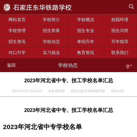
网站首页
学校简介
学校概况
校园环境
学校管理
招生简章
招生专业
招生问答
招生资讯
学校动态
单招升学
升学指导
对口升学
实习就业
教育资讯
联系我们
返回
学校动态
+
字
2023年河北省中专、技工学校名单汇总
2023-07-27 09:54:22 作者:路老师 来源:石家庄东华铁路学校 阅读:
598
2023年河北省中专、技工学校名单汇总
2023年河北省中专学校名单