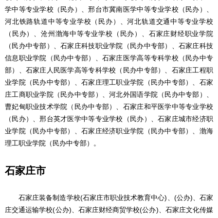
学中等专业学校（民办）、邢台市冀南医学中等专业学校（民办）、
河北铁路轨道中等专业学校（民办）、河北轨道交通中等专业学校
（民办）、沧州渤海中等专业学校（民办）、石家庄财经职业学院
（民办中专部）、石家庄科技职业学院（民办中专部）、石家庄科技
信息职业学院（民办中专部）、石家庄医学高等专科学校（民办中专
部）、石家庄人民医学高等专科学校（民办中专部）、石家庄工程职
业学院（民办中专部）、石家庄理工职业学院（民办中专部）、石家
庄工商职业学院（民办中专部）、河北外国语学院（民办中专部）、
曹妃甸职业技术学院（民办中专部）、石家庄和平医学中等专业学校
（民办）、邢台英才医学中等专业学校（民办）、石家庄城市经济职
业学院（民办中专部）、石家庄经济职业学院（民办中专部）、渤海
理工职业学院（民办中专部）。
石家庄市
石家庄装备制造学校(石家庄市职业技术教育中心)、(公办)、石家
庄交通运输学校(公办)、石家庄财经商贸学校(公办)、石家庄文化传媒