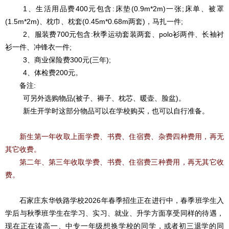
1、生活用品费400元包含:床垫(0.9m*2m)一张;床单、被罩
(1.5m*2m)、枕巾、枕套(0.45m*0.68m两套)，马扎一件;
2、服装费700元包含:秋季运动套装两套、polo衫两件、长袖衬
衫一件、冲锋衣一件;
3、商业保险费300元(三年);
4、体检费200元。
备注:
可另外选购物品(被子、褥子、枕芯、暖壶、脸盆)。
新生开学时这部分物品可以在学校购买，也可以自行准备。
新生第一年收取上面学费、书费、住宿费、杂费
四种
费用，再无
其它收费。
第二年、第三年收取学费、书费、住宿费三
种
费用，再无其它收
费。
石家庄东华铁路学校2026年春季招生正在进行中，春季班学生入
学后与秋季班学生在学习、实习、就业、升学方面享受同样的待遇，
现在正在读高一、中专一年级想换学校的同学，或者初三退学的同